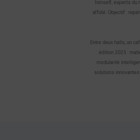
himself, experts du 
affûté. Objectif : rep
Entre deux halls, un ca
édition 2025 : mat
modularité intellige
solutions innovantes 