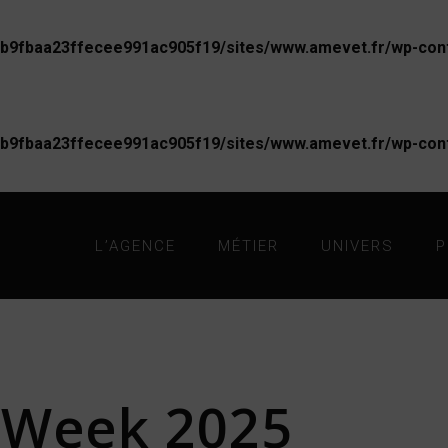
b9fbaa23ffecee991ac905f19/sites/www.amevet.fr/wp-conte
b9fbaa23ffecee991ac905f19/sites/www.amevet.fr/wp-conte
L’AGENCE
MÉTIER
UNIVERS
P
 Week 2025