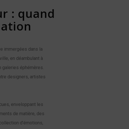
ur : quand
ation
être immergées dans la
ville, en déambulant à
 en galeries éphémères.
tre designers, artistes
écues, enveloppant les
ments de matière, des
collection d’émotions,