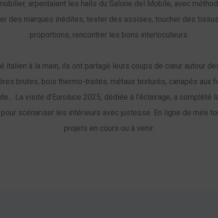
mobilier, arpentaient les halls du Salone del Mobile, avec méthode
érer des marques inédites, tester des assises, toucher des tissus
proportions, rencontrer les bons interlocuteurs.
fé italien à la main, ils ont partagé leurs coups de cœur autour de
ières brutes, bois thermo-traités, métaux texturés, canapés aux
nte… La visite d’Euroluce 2025, dédiée à l’éclairage, a complété la
pour scénariser les intérieurs avec justesse. En ligne de mire to
projets en cours ou à venir.