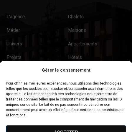
L'agence
Chalets
Métier
Maisons
Univers
Appartements
Projets
Hôtels
Gérer le consentement
News
Résidences de tourisme
Pour offrir les meilleures expériences, nous utilisons des technologies
Contact
Restaurants
telles que les cookies pour stocker et/ou accéder aux informations des
appareils. Le fait de consentir à ces technologies nous permettra de
Magasins & Concept
traiter des données telles que le comportement de navigation ou les ID
uniques sur ce site. Le fait de ne pas consentir ou de retirer son
Stores
consentement peut avoir un effet négatif sur certaines caractéristiques
et fonctions.
ACCEPTER