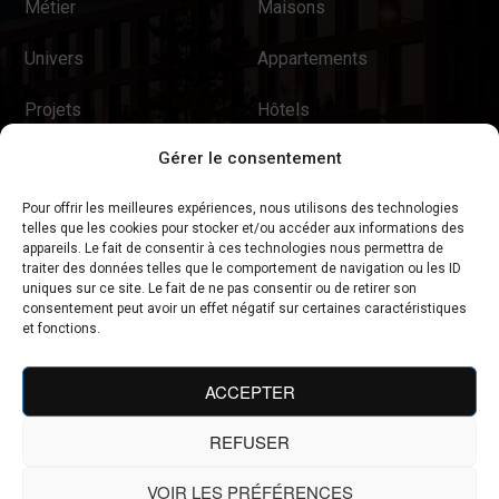
Métier
Maisons
Univers
Appartements
Projets
Hôtels
Gérer le consentement
News
Résidences de tourisme
Pour offrir les meilleures expériences, nous utilisons des technologies
Contact
Restaurants
telles que les cookies pour stocker et/ou accéder aux informations des
appareils. Le fait de consentir à ces technologies nous permettra de
Magasins & Concept
traiter des données telles que le comportement de navigation ou les ID
uniques sur ce site. Le fait de ne pas consentir ou de retirer son
Stores
consentement peut avoir un effet négatif sur certaines caractéristiques
et fonctions.
ACCEPTER
REFUSER
AGENCE AMEVET (C) 2025 TOUS DROITS RÉSERVÉS
VOIR LES PRÉFÉRENCES