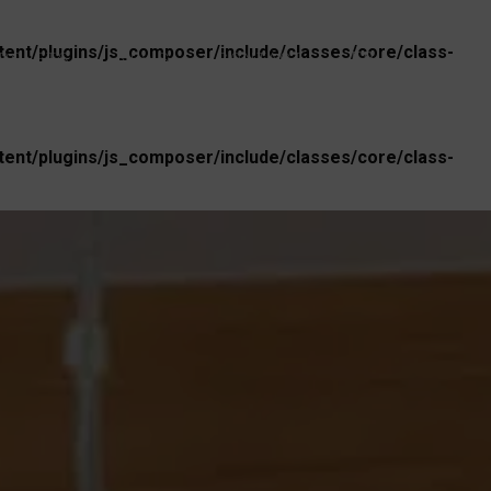
nt/plugins/js_composer/include/classes/core/class-
FR
ROJETS
NEWS
CONTACT
nt/plugins/js_composer/include/classes/core/class-