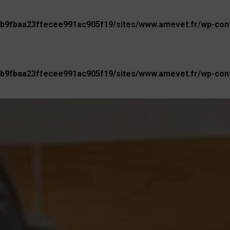
b9fbaa23ffecee991ac905f19/sites/www.amevet.fr/wp-conte
L’AGENCE
MÉTIER
UNIVERS
P
b9fbaa23ffecee991ac905f19/sites/www.amevet.fr/wp-conte