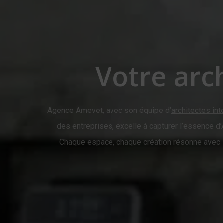
Votre arc
Agence Amevet, avec son équipe d’
architectes int
des entreprises, excelle à capturer l’essence d’
Chaque espace, chaque création résonne avec l