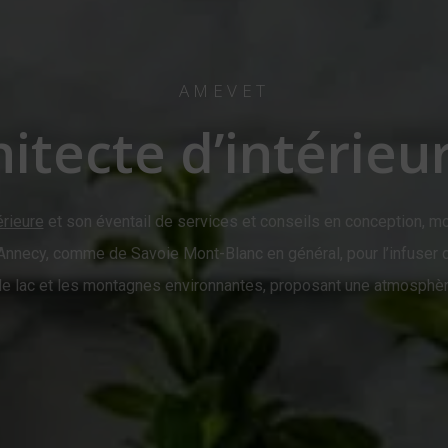
AMEVET
hitecte d’intérieu
érieure
et son éventail de services et conseils en conception, mob
Annecy, comme de Savoie Mont-Blanc en général, pour l’infuser da
e lac et les montagnes environnantes, proposant une atmosphère