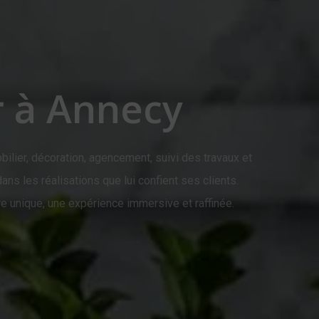
r à Annecy
ilier, décoration, agencement, suivi des travaux et
ns les réalisations que lui confient ses clients.
 unique, une expérience immersive et raffinée.